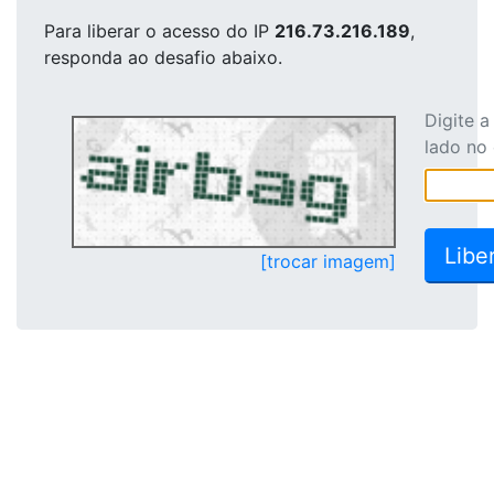
Para liberar o acesso
do IP
216.73.216.189
,
responda ao desafio abaixo.
Digite 
lado no
[trocar imagem]