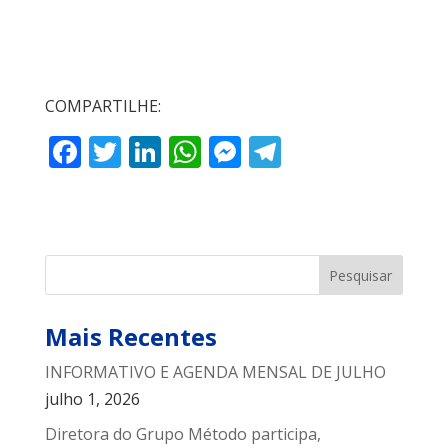
COMPARTILHE:
F
T
Li
W
M
T
ac
w
n
h
e
el
e
itt
k
at
ss
e
b
er
e
s
e
gr
o
dI
A
n
a
o
n
p
g
m
Mais Recentes
k
p
er
INFORMATIVO E AGENDA MENSAL DE JULHO
julho 1, 2026
Diretora do Grupo Método participa,