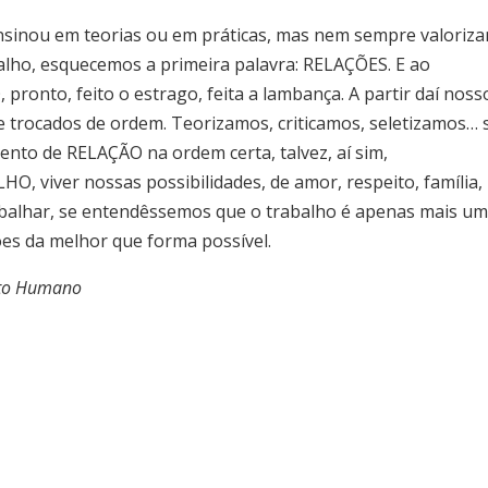
 ensinou em teorias ou em práticas, mas nem sempre valoriz
lho, esquecemos a primeira palavra: RELAÇÕES. E ao
ronto, feito o estrago, feita a lambança. A partir daí noss
e trocados de ordem. Teorizamos, criticamos, seletizamos… 
ento de RELAÇÃO na ordem certa, talvez, aí sim,
, viver nossas possibilidades, de amor, respeito, família,
balhar, se entendêssemos que o trabalho é apenas mais u
ões da melhor que forma possível.
nto Humano