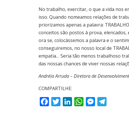
No trabalho, exercitar, o que a vida nos
isso. Quando nomeamos relações de traba
priorizamos apenas a palavra: TRABALHO, p
conceitos são postos à prova, elencados, 
ora se, colocássemos a palavra e o sentim
conseguiremos, no nosso local de TRABALHO
empatia… Seria tão menos trabalhoso tra
das nossas chances de viver nossas relaç
Andréia Arruda – Diretora de Desenvolvime
COMPARTILHE:
F
T
Li
W
M
T
ac
w
n
h
e
el
e
itt
k
at
ss
e