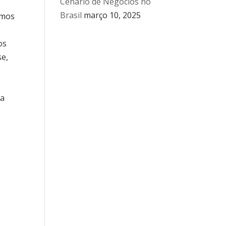
Cenário de Negócios no
Brasil
março 10, 2025
amos
os
se,
ma