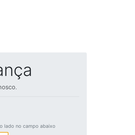
ança
nosco.
ao lado no campo abaixo