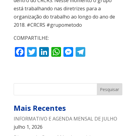
dentro do CRCRS. Nesse momento o grupo
está trabalhando nas diretrizes para a
organização do trabalho ao longo do ano de
2018. #CRCRS #grupometodo
COMPARTILHE:
F
T
Li
W
M
T
ac
w
n
h
e
el
e
itt
k
at
ss
e
b
er
e
s
e
gr
o
dI
A
n
a
o
n
p
g
m
Mais Recentes
k
p
er
INFORMATIVO E AGENDA MENSAL DE JULHO
julho 1, 2026