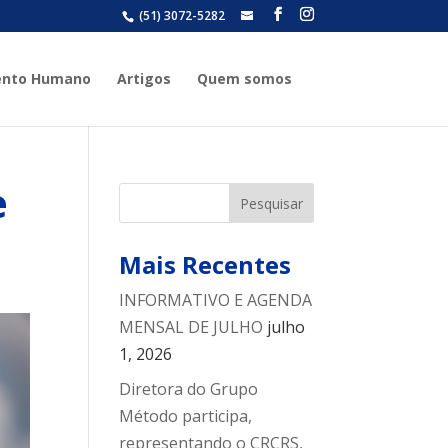
(51) 3072-5282
grupometodo@grupometodo.co
ento Humano
Artigos
Quem somos
e
Mais Recentes
INFORMATIVO E AGENDA
MENSAL DE JULHO
julho
1, 2026
Diretora do Grupo
Método participa,
representando o CRCRS,