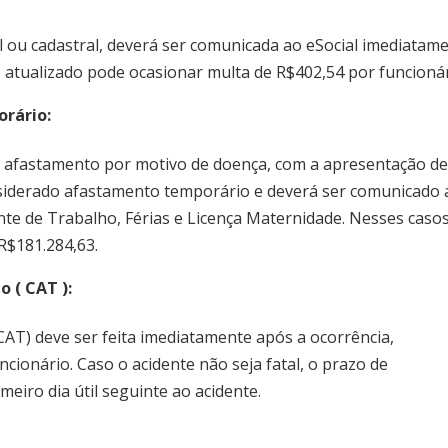
al ou cadastral, deverá ser comunicada ao eSocial imediatam
 atualizado pode ocasionar multa de R$402,54 por funcionár
rário:
 o afastamento por motivo de doença, com a apresentação d
onsiderado afastamento temporário e deverá ser comunicado 
nte de Trabalho, Férias e Licença Maternidade. Nesses caso
R$181.284,63.
 ( CAT ):
AT) deve ser feita imediatamente após a ocorrência,
cionário. Caso o acidente não seja fatal, o prazo de
eiro dia útil seguinte ao acidente.