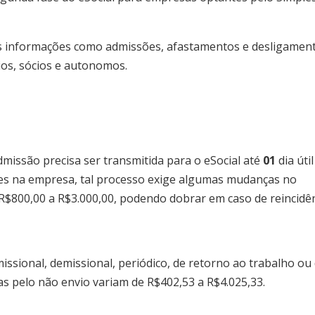
s informações como admissões, afastamentos e desligamen
ios, sócios e autonomos.
issão precisa ser transmitida para o eSocial até
01
dia útil
ades na empresa, tal processo exige algumas mudanças no
 R$800,00 a R$3.000,00, podendo dobrar em caso de reincidên
ssional, demissional, periódico, de retorno ao trabalho ou
tas pelo não envio variam de R$402,53 a R$4.025,33.