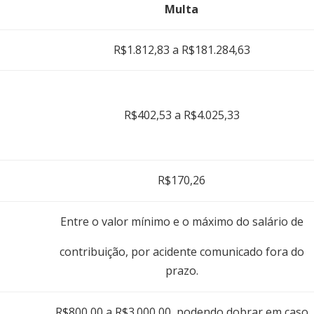
Multa
R$1.812,83 a R$181.284,63
R$402,53 a R$4.025,33
R$170,26
Entre o valor mínimo e o máximo do salário de
contribuição, por acidente comunicado fora do
prazo.
R$800,00 a R$3.000,00, podendo dobrar em caso