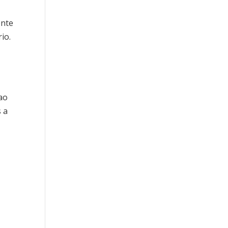
ente
io.
e
ao
s a