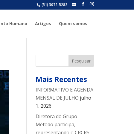
(51) 3072-5282
grupometodo@grupometodo.co
ento Humano
Artigos
Quem somos
Mais Recentes
INFORMATIVO E AGENDA
MENSAL DE JULHO
julho
1, 2026
Diretora do Grupo
Método participa,
representando o CRCRS,