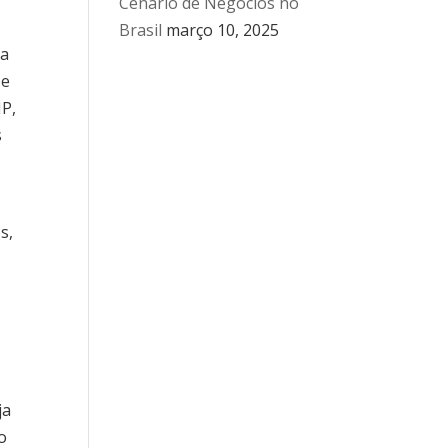
Cenário de Negócios no
Brasil
março 10, 2025
la
 e
IP,
s
s,
ja
o