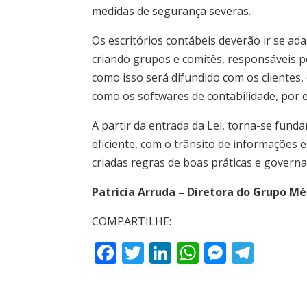
medidas de segurança severas.
Os escritórios contábeis deverão ir se ad
criando grupos e comitês, responsáveis p
como isso será difundido com os clientes,
como os softwares de contabilidade, por 
A partir da entrada da Lei, torna-se funda
eficiente, com o trânsito de informações
criadas regras de boas práticas e govern
Patrícia Arruda – Diretora do Grupo M
COMPARTILHE:
F
T
Li
W
M
T
ac
w
n
h
e
el
e
itt
k
at
ss
e