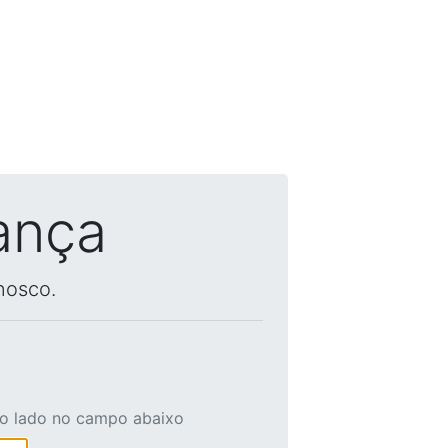
ança
nosco.
ao lado no campo abaixo