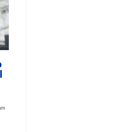
o
l
 um