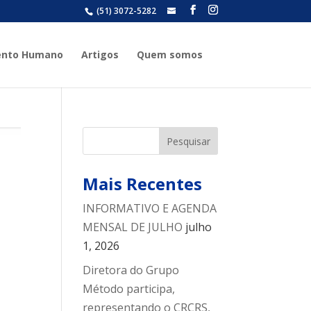
(51) 3072-5282
grupometodo@grupometodo.co
ento Humano
Artigos
Quem somos
Mais Recentes
INFORMATIVO E AGENDA
MENSAL DE JULHO
julho
1, 2026
Diretora do Grupo
Método participa,
representando o CRCRS,